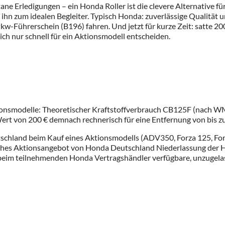
ane Erledigungen – ein Honda Roller ist die clevere Alternative f
ihn zum idealen Begleiter. Typisch Honda: zuverlässige Qualität 
kw-Führerschein (B196) fahren. Und jetzt für kurze Zeit: satte 20
ich nur schnell für ein Aktionsmodell entscheiden.
ktionsmodelle: Theoretischer Kraftstoffverbrauch CB125F (nach 
m Wert von 200 € demnach rechnerisch für eine Entfernung von bis z
tschland beim Kauf eines Aktionsmodells (ADV350, Forza 125, Fo
iches Aktionsangebot von Honda Deutschland Niederlassung der 
 beim teilnehmenden Honda Vertragshändler verfügbare, unzugela