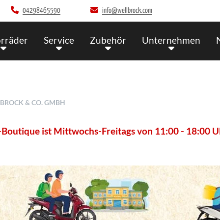
04298465590
info@wellbrock.com
rräder
Service
Zubehör
Unternehmen
LLBROCK & CO. GMBH
ittwochs-Freitags von 11:00 - 18:00 Uhr und an Samst