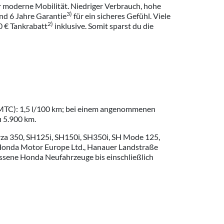
ür moderne Mobilität. Niedriger Verbrauch, hohe
3)
und 6 Jahre Garantie
für ein sicheres Gefühl. Viele
2)
0 € Tankrabatt
inklusive. Somit sparst du die
WMTC): 1,5 l/100 km; bei einem angenommenen
u 5.900 km.
rza 350, SH125i, SH150i, SH350i, SH Mode 125,
Honda Motor Europe Ltd., Hanauer Landstraße
ssene Honda Neufahrzeuge bis einschließlich