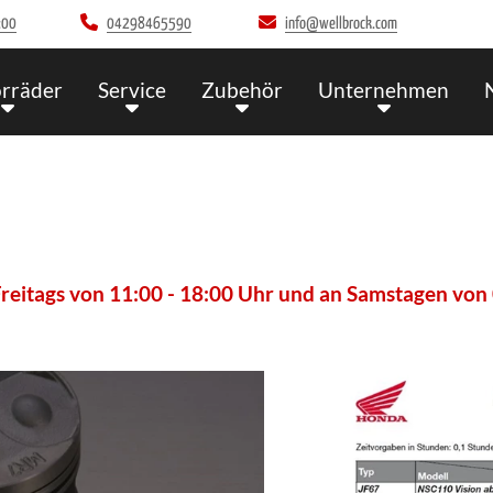
:00
04298465590
info@wellbrock.com
rräder
Service
Zubehör
Unternehmen
:00 Uhr und an Samstagen von 09:00 - 13:00 Uhr beset