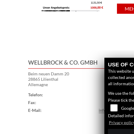
ME
WELLBROCK & CO. GMBH
USE OF 
This website u
Beim neuen Damm 20
collected anon
28865 Lilienthal
all informati
Allemagne
We use the fol
Telefon:
042984655
Please tick th
Fax:
04298307
Google
E-Mail:
info@wellbrock.c
Detailed info
Privacy polic