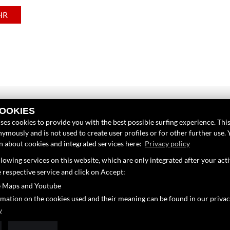
HR
LINKS
FINDEN SIE
COOKIES
ses cookies to provide you with the best possible surfing experience. This
Unternehmen
Facebook
ymously and is not used to create user profiles or for other further use. 
Neufahrzeuge
on about cookies and integrated services here:
Privacy policy
Instagram
Gebrauchtfahrzeuge
lowing services on this website, which are only integrated after your act
90
Youtube
Service
e respective service and click on Accept:
16
Google Map
 Maps and Youtube
om
rmation on the cookies used and their meaning can be found in our privac
y