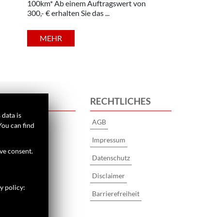
100km* Ab einem Auftragswert von
300,- € erhalten Sie das ...
MEHR
 UNS
RECHTLICHES
 data is
AGB
You can find
Impressum
ive consent.
Datenschutz
s
Disclaimer
y policy:
Barrierefreiheit