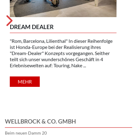
DREAM DEALER
SEI
"Rom, Barcelona, Lilienthal" In dieser Reihenfolge
Herz
ist Honda-Europe bei der Realisierung ihres
Die F
"Dream-Dealer" Konzepts vorgegangen. Seither
Gründ
teilt sich unser wunderschönes Geschäft in 4
Firm
Erlebnisewelten auf: Touring, Nake ...
leide
MEHR
WELLBROCK & CO. GMBH
Beim neuen Damm 20