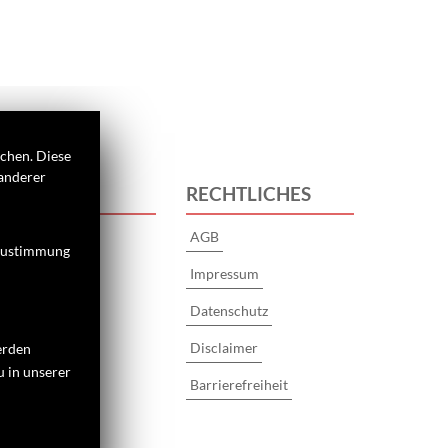
ichen. Diese
 anderer
 UNS
RECHTLICHES
AGB
 Zustimmung
Impressum
Datenschutz
s
Disclaimer
erden
u in unserer
Barrierefreiheit