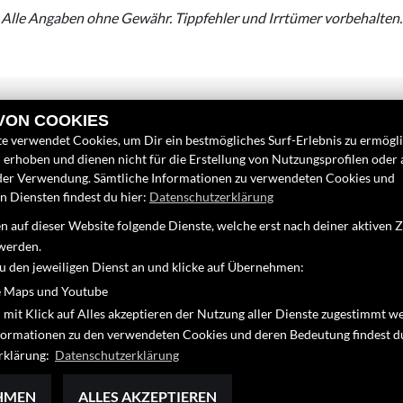
Alle Angaben ohne Gewähr. Tippfehler und Irrtümer vorbehalten.
 VON COOKIES
e verwendet Cookies, um Dir ein bestmögliches Surf-Erlebnis zu ermögl
erhoben und dienen nicht für die Erstellung von Nutzungsprofilen oder
LINKS
FINDEN SIE
der Verwendung. Sämtliche Informationen zu verwendeten Cookies und
 Diensten findest du hier:
Datenschutzerklärung
Unternehmen
Facebook
 auf dieser Website folgende Dienste, welche erst nach deiner aktiven
Neufahrzeuge
Instagram
werden.
Gebrauchtfahrzeuge
zu den jeweiligen Dienst an und klicke auf Übernehmen:
90
Youtube
Service
 Maps und Youtube
16
Google Map
 mit Klick auf Alles akzeptieren der Nutzung aller Dienste zugestimmt w
om
nformationen zu den verwendeten Cookies und deren Bedeutung findest d
rklärung:
Datenschutzerklärung
HMEN
ALLES AKZEPTIEREN