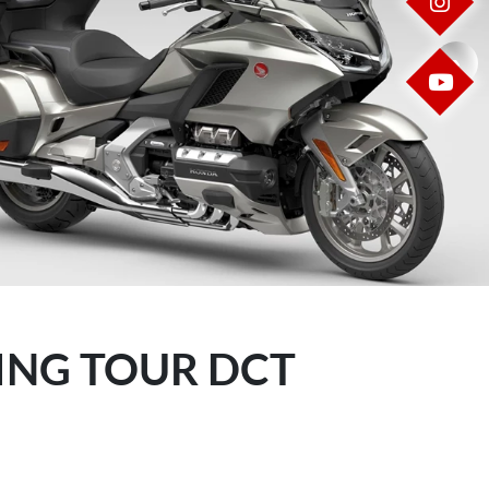
IN
YO
ING TOUR DCT