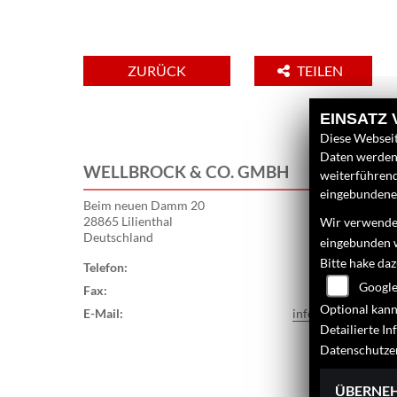
ZURÜCK
TEILEN
EINSATZ
Diese Webseit
Daten werden 
WELLBROCK & CO. GMBH
weiterführen
eingebundenen
Beim neuen Damm 20
28865 Lilienthal
Wir verwenden
Deutschland
eingebunden 
Bitte hake da
Telefon:
042984655
Google
Fax:
04298307
Optional kann
E-Mail:
info@wellbrock.c
Detailierte I
Datenschutze
ÜBERNE