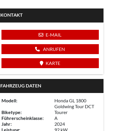
KONTAKT
E-MAIL
ANRUFEN
KARTE
FAHRZEUG DATEN
Modell:
Honda GL 1800
Goldwing Tour DCT
Biketype:
Tourer
Führerscheinklasse:
A
Jahr:
2024
Leistung:
92 kW