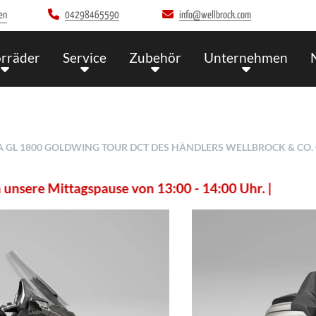
en
04298465590
info@wellbrock.com
rräder
Service
Zubehör
Unternehmen
GL 1800 GOLDWING TOUR DCT DES HÄNDLERS WELLBROCK & CO. G
spause von 13:00 - 14:00 Uhr. |