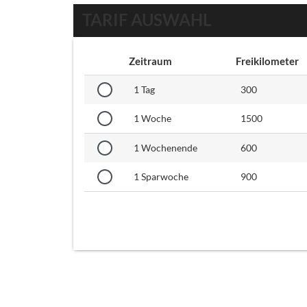
TARIF AUSWAHL
Zeitraum
Freikilometer
1 Tag
300
1 Woche
1500
1 Wochenende
600
1 Sparwoche
900