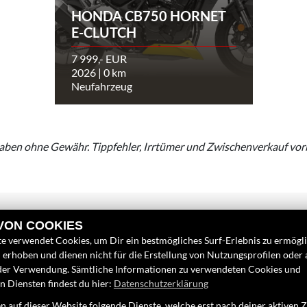
HONDA CB750 HORNET
E-CLUTCH
7 999,- EUR
2026 | 0 km
Neufahrzeug
aben ohne Gewähr. Tippfehler, Irrtümer und Zwischenverkauf vor
 VON COOKIES
e verwendet Cookies, um Dir ein bestmögliches Surf-Erlebnis zu ermögl
erhoben und dienen nicht für die Erstellung von Nutzungsprofilen oder
LINKS
FINDEN SIE
der Verwendung. Sämtliche Informationen zu verwendeten Cookies und
 Diensten findest du hier:
Datenschutzerklärung
Unternehmen
Facebook
 auf dieser Website folgende Dienste, welche erst nach deiner aktiven