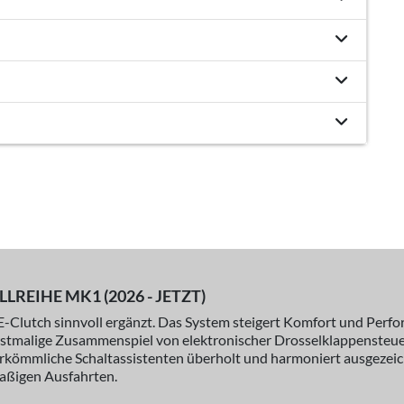
REIHE MK1 (2026 - JETZT)
e E-Clutch sinnvoll ergänzt. Das System steigert Komfort und Per
erstmalige Zusammenspiel von elektronischer Drosselklappensteue
rkömmliche Schaltassistenten überholt und harmoniert ausgezeic
paßigen Ausfahrten.