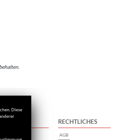
behalten.
ichen. Diese
 anderer
 UNS
RECHTLICHES
AGB
 Zustimmung