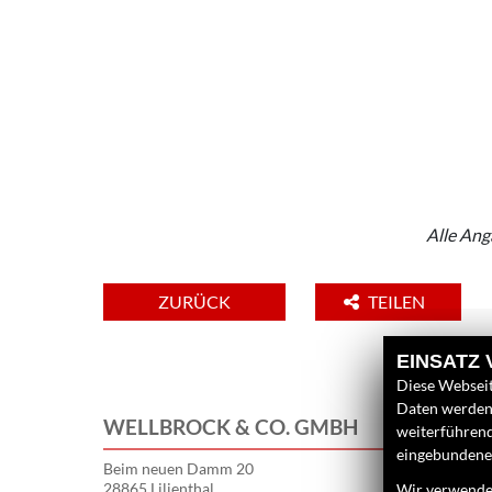
Alle Ang
ZURÜCK
TEILEN
EINSATZ
Diese Webseit
Daten werden 
WELLBROCK & CO. GMBH
weiterführen
eingebundenen
Beim neuen Damm 20
28865 Lilienthal
Wir verwenden